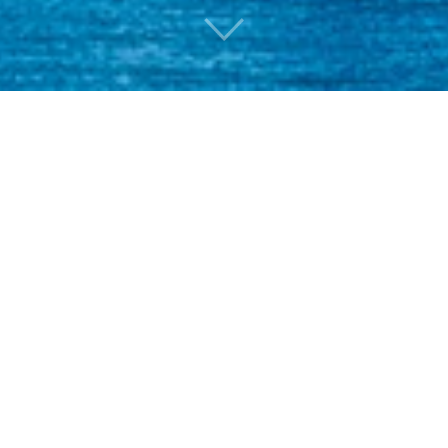
以ESG理念赋能县域高质量发展，国投集团助力武平发布全国首份县级...
28
2025-04-25